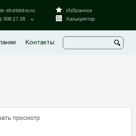
k-stroitelstvo.ru
Избранное
5) 998 27 28
Калькулятор
пании
Контакты
вать просмотр