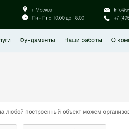
г. Москва
info@as
Пн - Пт с 10.00 до 18.00
+7 (49
луги
Фундаменты
Наши работы
О ком
на любой построенный объект можем организо