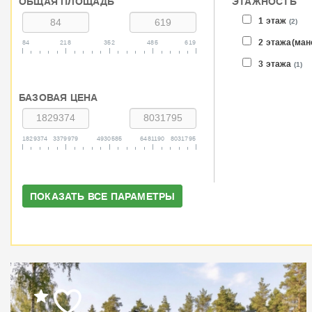
ОБЩАЯ ПЛОЩАДЬ
ЭТАЖНОСТЬ
1 этаж
(2)
2 этажа(ма
84
218
352
485
619
3 этажа
(1)
БАЗОВАЯ ЦЕНА
1829374
3379979
4930585
6481190
8031795
ПОКАЗАТЬ ВСЕ ПАРАМЕТРЫ