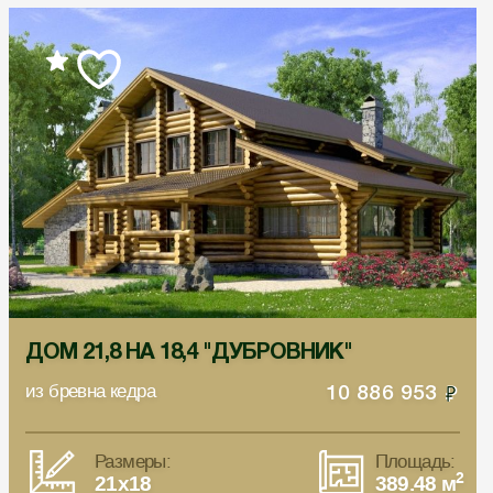
ДОМ 21,8 НА 18,4 "ДУБРОВНИК"
из бревна кедра
10 886 953
Размеры:
Площадь:
2
21x18
389.48 м