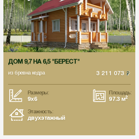
ДОМ 9,7 НА 6,5 "БЕРЕСТ"
из бревна кедра
3 211 073
Размеры:
Площадь:
2
9x6
97.3 м
Этажность:
двухэтажный