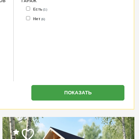
ОВ
ГАРАЖ
Есть
(1)
Нет
(6)