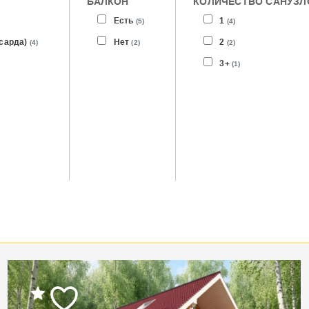
БАЛКОН
КОЛИЧЕСТВО САНУЗЛ
Есть
1
(5)
(4)
нсарда)
Нет
2
(4)
(2)
(2)
3+
(1)