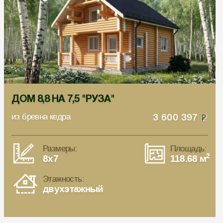
ДОМ 8,8 НА 7,5 "РУЗА"
из бревна кедра
3 600 397
Размеры:
Площадь:
2
8x7
118.68 м
Этажность:
двухэтажный