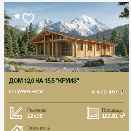
ДОМ 12,0 НА 15,5 "КРУИЗ"
из бревна кедра
4 470 497
Размеры:
Площадь:
2
12x15
162.81 м
Этажность: