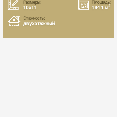
Размеры:
Площадь:
2
10x11
194.1 м
Этажность:
двухэтажный