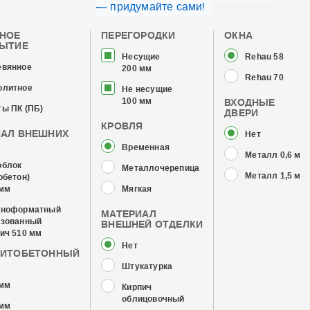
— придумайте сами!
ЧНОЕ
ПЕРЕГОРОДКИ
ОКНА
РЫТИЕ
Несущие
Rehau 58
евянное
200 мм
Rehau 70
олитное
Не несущие
100 мм
ВХОДНЫЕ
ы ПК (ПБ)
ДВЕРИ
КРОВЛЯ
ИАЛ ВНЕШНИХ
Нет
Временная
Металл 0,6 мм
облок
Металлочерепица
Металл 1,5 мм
обетон)
 мм
Мягкая
пноформатный
МАТЕРИАЛ
изованный
ВНЕШНЕЙ ОТДЕЛКИ
ич 510 мм
Нет
ЗИТОБЕТОННЫЙ
Штукатурка
 мм
Кирпич
облицовочный
 мм