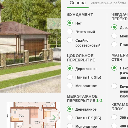
Основа
Инженерные работы
ФУНДАМЕНТ
ЧЕРДА
ПЕРЕК
Нет
Дер
Ленточный
Мон
Свайно-
Плит
ростверковый
МАТЕР
ЦОКОЛЬНОЕ
СТЕН
ПЕРЕКРЫТИЕ
Пен
Деревянное
(Газ
Плиты ПК (ПБ)
300
Монолитное
Кру
пор
МЕЖЭТАЖНОЕ
кирп
ПЕРЕКРЫТИЕ
1-2
КЕРАМ
БЛОК
Деревянное
200
Плиты ПК (ПБ)
400
Монолитное