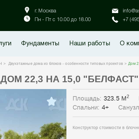
г. Москва
info@as
Пн - Пт с 10.00 до 18.00
+7 (49
луги
Фундаменты
Наши работы
О ком
Ч
Двухэтажные дома из блоков – особенности типовых проектов
Дом 2
ДОМ 22,3 НА 15,0 "БЕЛФАСТ"
2
Площадь:
323.5 М
Спальни:
4+
Сануз
Конструктор стоимости в блоч