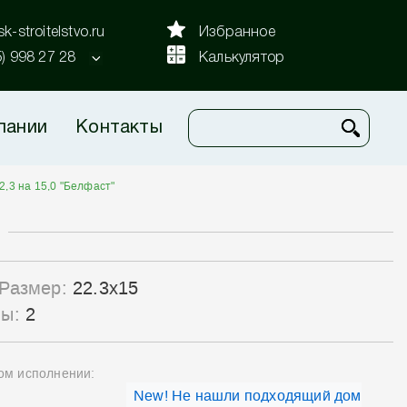
k-stroitelstvo.ru
Избранное
5) 998 27 28
Калькулятор
пании
Контакты
2,3 на 15,0 "Белфаст"
Размер:
22.3x15
лы:
2
ном исполнении:
New! Не нашли подходящий дом