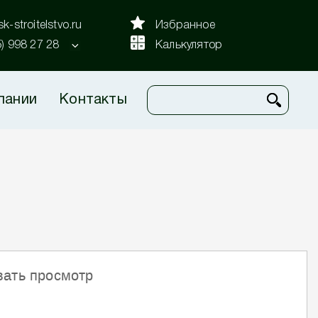
k-stroitelstvo.ru
Избранное
5) 998 27 28
Калькулятор
пании
Контакты
вать просмотр