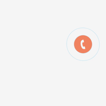
лькуляторы:
ькулятор теплопотерь дома