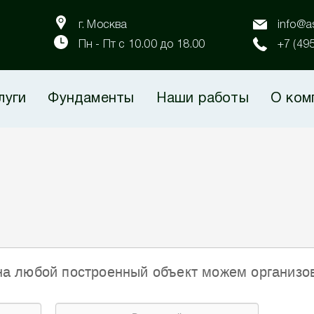
г. Москва
info@as
Пн - Пт с 10.00 до 18.00
+7 (49
луги
Фундаменты
Наши работы
О ком
на любой построенный объект можем организо