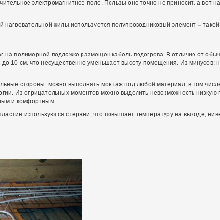
чительное электромагнитное поле. Пользы оно точно не приносит, а вот н
кой нагревательной жилы используется полупроводниковый элемент – такой
аг на полимерной подложке размещен кабель подогрева. В отличие от обыч
 до 10 см, что несущественно уменьшает высоту помещения. Из минусов: 
ельные стороны: можно выполнять монтаж под любой материал, в том числе
ергии. Из отрицательных моментов можно выделить невозможность низкую 
плым и комфортным.
ластин используются стержни, что повышает температуру на выходе, нив