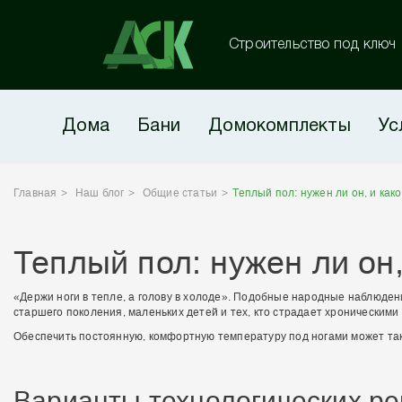
Строительство под ключ
Дома
Бани
Домокомплекты
Ус
Главная
Наш блог
Общие статьи
Теплый пол: нужен ли он, и как
Теплый пол: нужен ли он
«Держи ноги в тепле, а голову в холоде». Подобные народные наблюден
старшего поколения, маленьких детей и тех, кто страдает хроническим
Обеспечить постоянную, комфортную температуру под ногами может та
Варианты технологических р