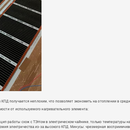
и КПД получается неплохим, что позволяет экономить на отоплении в сред
ости от используемого нагревательного элемента:
цип работы схож с ТЭНом в электрическом чайнике, только температуры н
мия электричества из-за высокого КПД. Минусы: чрезмерная восприимчивос