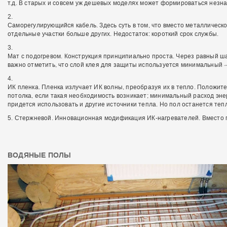
т.д. В старых и совсем уж дешевых моделях может формироваться незна
Саморегулирующийся кабель. Здесь суть в том, что вместо металличес
отдельные участки больше других. Недостаток: короткий срок службы.
Мат с подогревом. Конструкция принципиально проста. Через равный ш
важно отметить, что слой клея для защиты используется минимальный –
ИК пленка. Пленка излучает ИК волны, преобразуя их в тепло. Положит
потолка, если такая необходимость возникает; минимальный расход эн
придется использовать и другие источники тепла. Но пол останется те
Стержневой. Инновационная модификация ИК-нагревателей. Вместо п
ВОДЯНЫЕ ПОЛЫ