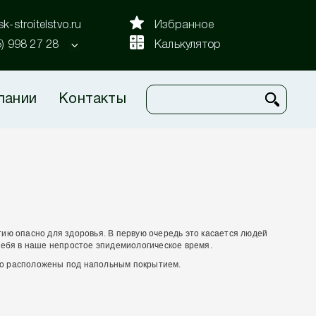
k-stroitelstvo.ru
Избранное
5) 998 27 28
Калькулятор
пании
Контакты
ию опасно для здоровья. В первую очередь это касается людей
себя в наше непростое эпидемиологическое время.
ого расположены под напольным покрытием.