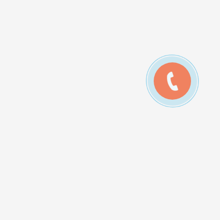
лькуляторы:
ькулятор теплопотерь дома