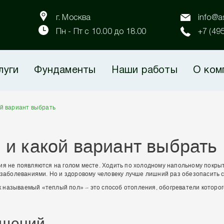
г. Москва
info@as
Пн - Пт с 10.00 до 18.00
+7 (49
луги
Фундаменты
Наши работы
О ком
ой вариант выбрать
, и какой вариант выбрать
ия не появляются на голом месте. Ходить по холодному напольному покрыт
и заболеваниями. Но и здоровому человеку лучше лишний раз обезопасить 
к называемый «теплый пол» – это способ отопления, обогреватели котор
ешений