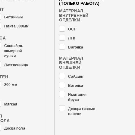
(ТОЛЬКО РАБОТА)
НТ
МАТЕРИАЛ
ВНУТРЕННЕЙ
Бетонный
ОТДЕЛКИ
Плита 300мм
ОСП
АСА
ЛГК
Сосна/ель
Вагонка
камерной
сушки
МАТЕРИАЛ
ВНЕШНЕЙ
Лиственница
ОТДЕЛКИ
ТЕН
Сайдинг
200 мм
Вагонка
Имитация
бруса
Мягкая
Декоративные
панели
Л
ПОЛА
Доска пола