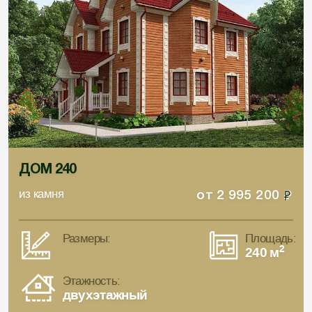
ДОМ 240
из камня
от
2 995 200
Размеры:
Площадь:
2
240 м
Этажность:
двухэтажный