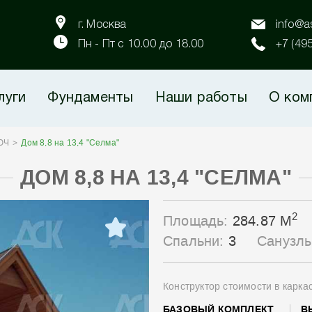
г. Москва
info@as
Пн - Пт с 10.00 до 18.00
+7 (49
луги
Фундаменты
Наши работы
О ком
ЮЧ
Дом 8,8 на 13,4 "Селма"
ДОМ 8,8 НА 13,4 "СЕЛМА"
2
Площадь:
284.87 М
Спальни:
3
Санузл
Конструктор стоимости в карка
БАЗОВЫЙ КОМПЛЕКТ
В