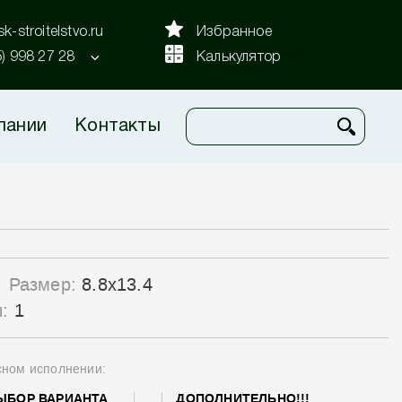
k-stroitelstvo.ru
Избранное
5) 998 27 28
Калькулятор
пании
Контакты
Размер:
8.8x13.4
ы:
1
сном исполнении:
ЫБОР ВАРИАНТА
ДОПОЛНИТЕЛЬНО!!!