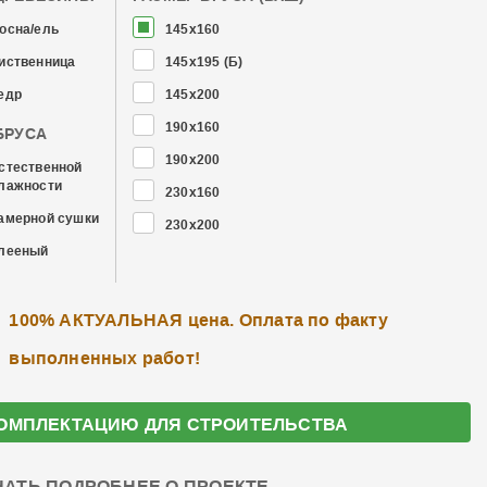
осна/ель
145x160
иственница
145x195 (Б)
едр
145x200
190x160
БРУСА
190x200
стественной
лажности
230x160
амерной сушки
230x200
лееный
100% АКТУАЛЬНАЯ цена. Оплата по факту
выполненных работ!
ОМПЛЕКТАЦИЮ ДЛЯ СТРОИТЕЛЬСТВА