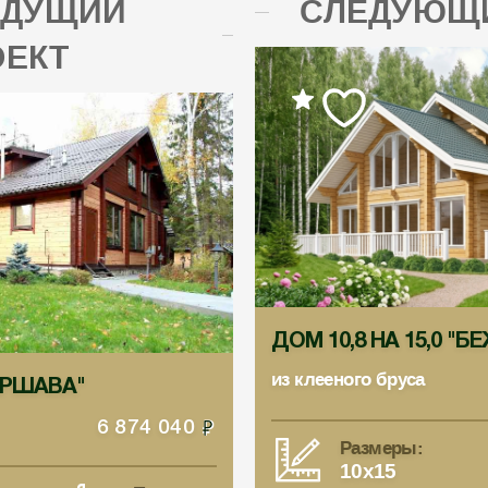
ЫДУЩИЙ
СЛЕДУЮЩИ
ОЕКТ
ДОМ 10,8 НА 15,0 "Б
из клееного бруса
ВАРШАВА"
6 874 040
Размеры:
10x15