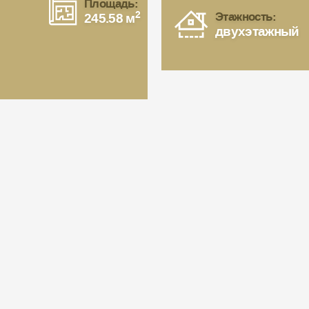
Площадь:
2
Этажность:
245.58 м
двухэтажный