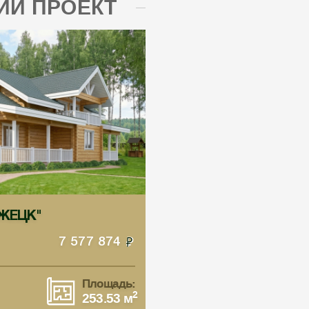
Й ПРОЕКТ
ЕЖЕЦК"
7 577 874
Площадь:
2
253.53 м