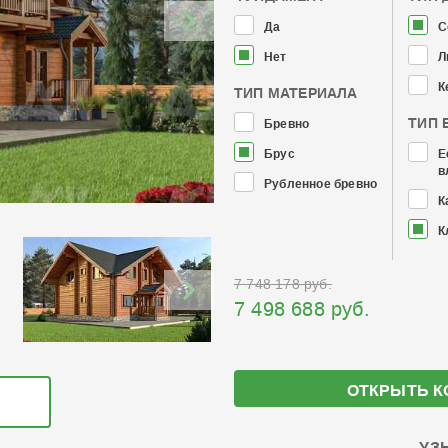
Да
С
Нет
Л
К
ТИП МАТЕРИАЛА
ТИП 
Бревно
Брус
Е
в
Рубленное бревно
К
К
7 748 178 руб.
7 498 688 руб.
ОТКРЫТЬ К