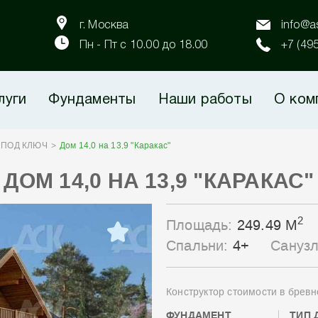
г. Москва
info@as
Пн - Пт с 10.00 до 18.00
+7 (49
луги
Фундаменты
Наши работы
О ком
 ПОД КЛЮЧ
Дом 14,0 на 13,9 "Каракас"
ДОМ 14,0 НА 13,9 "КАРАКАС"
2
Площадь:
249.49 М
Спальни:
4+
Сануз
Конструктор стоимости в бревн
ФУНДАМЕНТ
ТИП 