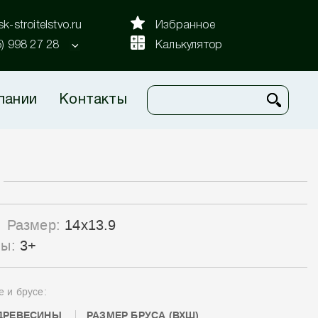
k-stroitelstvo.ru
Избранное
5) 998 27 28
Калькулятор
пании
Контакты
Размер:
14x13.9
лы:
3+
е и брусе:
ДРЕВЕСИНЫ
РАЗМЕР БРУСА (ВХШ)