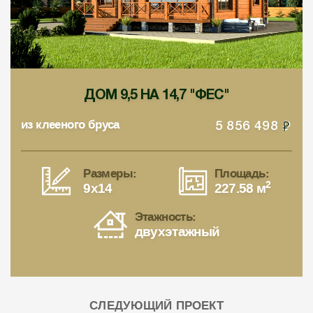
ДОМ 9,5 НА 14,7 "ФЕС"
из клееного бруса
5 856 498
Размеры:
Площадь:
2
9x14
227.58 м
Этажность:
двухэтажный
СЛЕДУЮЩИЙ ПРОЕКТ