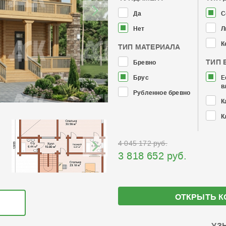
Да
С
Нет
Л
К
ТИП МАТЕРИАЛА
ТИП 
Бревно
Брус
Е
в
Рубленное бревно
К
К
4 045 172 руб.
3 818 652 руб.
ОТКРЫТЬ К