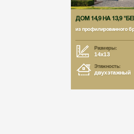
ДОМ 14,9 НА 13,9 "Б
из профилированного б
Размеры:
14x13
Этажность:
двухэтажный