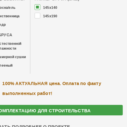
осна/ель
145x140
иственница
145x190
едр
БРУСА
стественной
лажности
амерной сушки
лееный
100% АКТУАЛЬНАЯ цена. Оплата по факту
выполненных работ!
ОМПЛЕКТАЦИЮ ДЛЯ СТРОИТЕЛЬСТВА