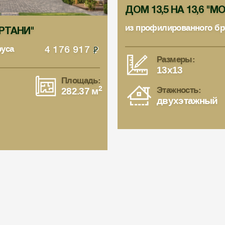
ДОМ 13,5 НА 13,6 "
из профилированного бр
ЕРТАНИ"
руса
4 176 917
Размеры:
13x13
Площадь:
2
Этажность:
282.37 м
двухэтажный