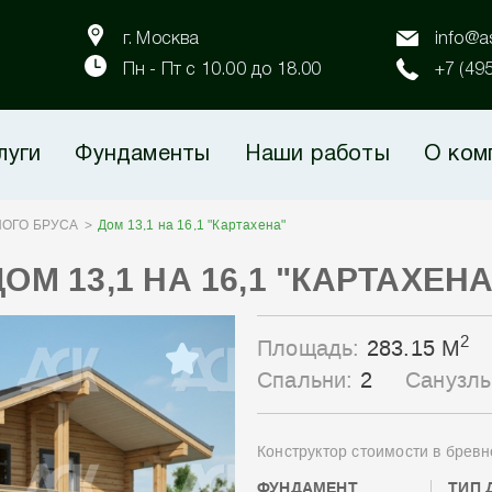
г. Москва
info@as
Пн - Пт с 10.00 до 18.00
+7 (49
луги
Фундаменты
Наши работы
О ком
ОГО БРУСА
Дом 13,1 на 16,1 "Картахена"
ДОМ 13,1 НА 16,1 "КАРТАХЕНА
2
Площадь:
283.15 М
Спальни:
2
Санузл
Конструктор стоимости в бревн
ФУНДАМЕНТ
ТИП 