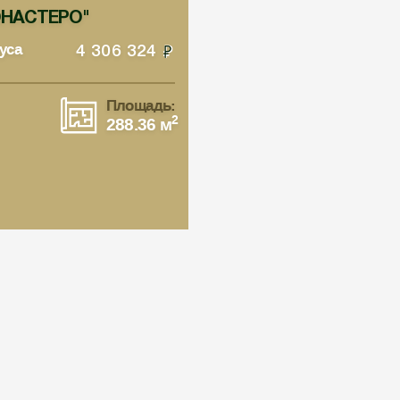
МОНАСТЕРО"
уса
4 306 324
Площадь:
2
288.36 м