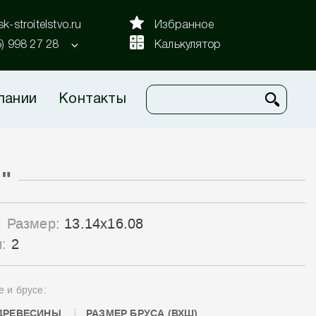
k-stroitelstvo.ru
Избранное
5) 998 27 28
Калькулятор
пании
Контакты
"
Размер:
13.14x16.08
ы:
2
е и брусе:
ДРЕВЕСИНЫ
РАЗМЕР БРУСА (ВХШ)