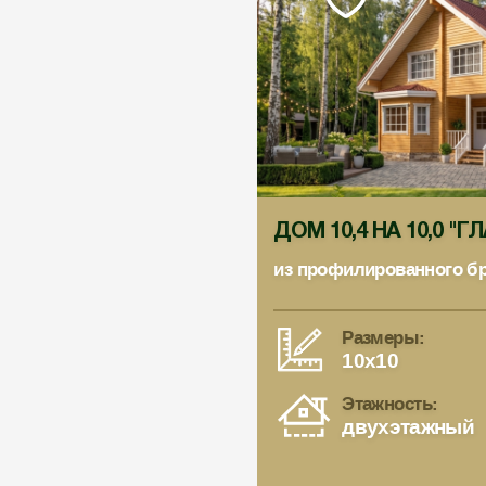
ДОМ 10,4 НА 10,0 "Г
из профилированного б
Размеры:
10x10
Этажность:
двухэтажный