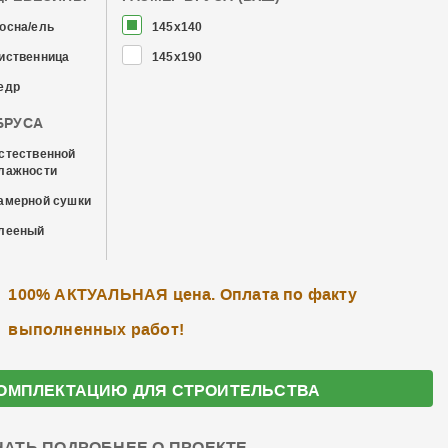
осна/ель
145x140
иственница
145x190
едр
БРУСА
стественной
лажности
амерной сушки
лееный
100% АКТУАЛЬНАЯ цена. Оплата по факту
выполненных работ!
ОМПЛЕКТАЦИЮ ДЛЯ СТРОИТЕЛЬСТВА