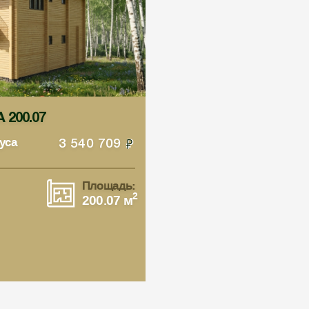
200.07
уса
3 540 709
Площадь:
2
200.07 м