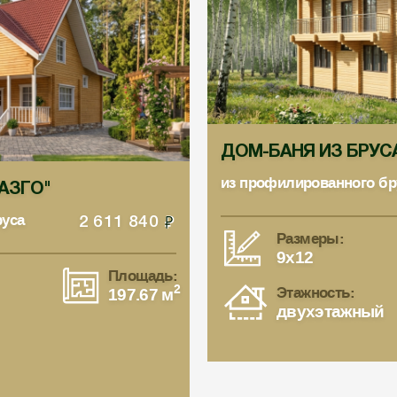
ДОМ-БАНЯ ИЗ БРУСА 
из профилированного бр
ЛАЗГО"
руса
2 611 840
Размеры:
9x12
Площадь:
2
Этажность:
197.67 м
двухэтажный