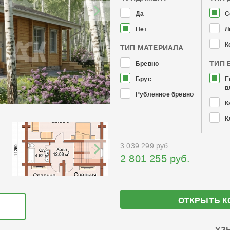
Да
С
Нет
Л
К
ТИП МАТЕРИАЛА
ТИП 
Бревно
Брус
Е
в
Рубленное бревно
К
К
3 039 299 руб.
2 801 255 руб.
ОТКРЫТЬ К