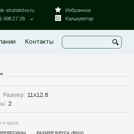
k-stroitelstvo.ru
Избранное
5) 998 27 28
Калькулятор
пании
Контакты
"
Размер:
11x12.6
лы:
2
е и брусе:
ДРЕВЕСИНЫ
РАЗМЕР БРУСА (ВХШ)