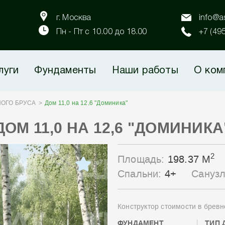
г. Москва
info@as
Пн - Пт с 10.00 до 18.00
+7 (49
луги
Фундаменты
Наши работы
О ком
ОГО БРУСА
Дом 11,0 на 12,6 "Доминика"
ДОМ 11,0 НА 12,6 "ДОМИНИКА
2
Площадь:
198.37 М
Спальни:
4+
Сануз
Конструктор стоимости в бревн
ФУНДАМЕНТ
ТИП 