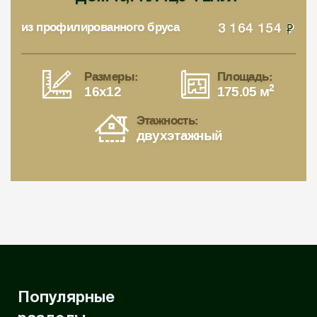
из профилированного бруса
3 164 154
Размеры:
Площадь:
2
16x12
175.05 м
Этажность:
двухэтажный
Популярные