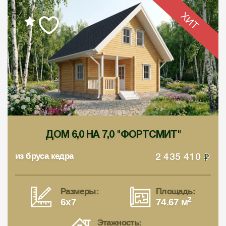
ХИТ
ДОМ 6,0 НА 7,0 "ФОРТСМИТ"
из бруса кедра
2 435 410
Размеры:
Площадь:
2
6x7
74.67 м
Этажность: