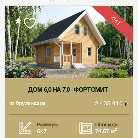
ХИТ
ДОМ 6,0 НА 7,0 "ФОРТСМИТ"
из бруса кедра
2 435 410
Размеры:
Площадь:
2
6x7
74.67 м