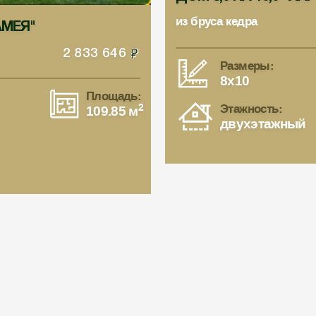
из бруса кедра
АМЕЯ"
2 833 646
Размеры:
8x10
Площадь:
2
Этажность:
109.85 м
двухэтажный