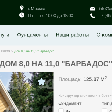
г. Москва
info@as
Пн - Пт с 10.00 до 18.00
+7 (49
луги
Фундаменты
Наши работы
О ком
Д КЛЮЧ
Дом 8,0 на 11,0 "Барбадос"
ДОМ 8,0 НА 11,0 "БАРБАДОС
2
Площадь:
125.87 М
Конструктор стоимости в бревн
ФУНДАМЕНТ
ТИП 
Да
С