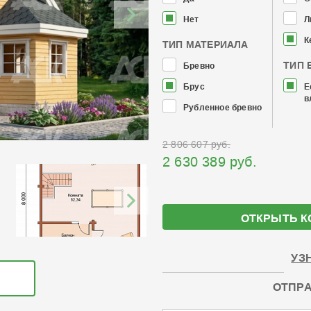
Нет
Л
К
ТИП МАТЕРИАЛА
ТИП 
Бревно
Брус
Е
в
Рубленное бревно
2 806 607 руб.
2 630 389 руб.
ОТКРЫТЬ К
УЗ
ОТПРА