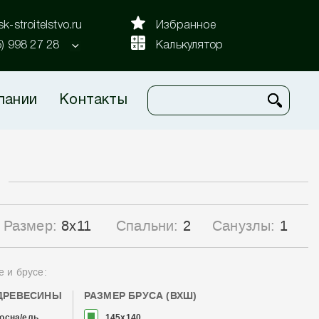
k-stroitelstvo.ru
Избранное
5) 998 27 28
Калькулятор
пании
Контакты
"
Размер:
8x11
Спальни:
2
Санузлы:
1
е и брусе:
ДРЕВЕСИНЫ
РАЗМЕР БРУСА (ВХШ)
осна/ель
145x140