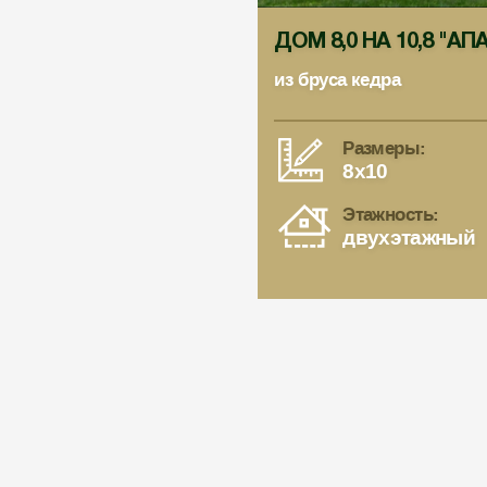
ДОМ 8,0 НА 10,8 "АП
из бруса кедра
Размеры:
8x10
Этажность:
двухэтажный