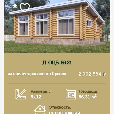
Д-ОЦБ-86.31
из оцилиндрованного бревна
2 002 564
Размеры:
Площадь:
2
8x12
86.31 м
Этажность:
одноэтажный