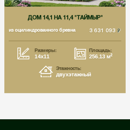
ДОМ 14,1 НА 11,4 "ТАЙМЫР"
из оцилиндрованного бревна
3 631 093
Размеры:
Площадь:
2
14x11
256.13 м
Этажность:
двухэтажный