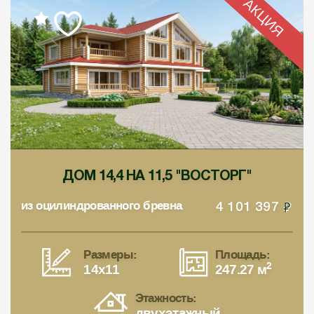
АКЦИЯ
ДОМ 14,4 НА 11,5 "ВОСТОРГ"
из оцилиндрованного бревна
4 101 397
Размеры:
Площадь:
2
14x11
247.27 м
Этажность:
двухэтажный