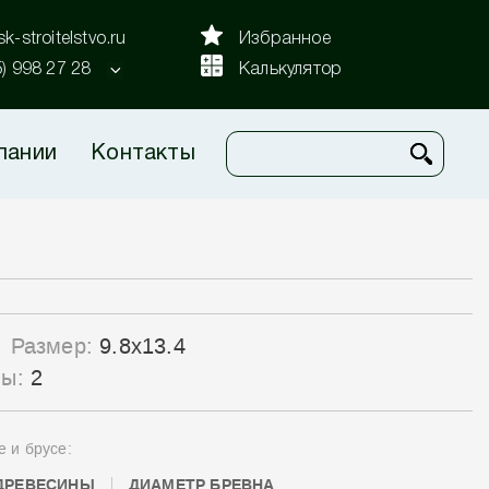
k-stroitelstvo.ru
Избранное
5) 998 27 28
Калькулятор
пании
Контакты
Размер:
9.8x13.4
лы:
2
е и брусе:
ДРЕВЕСИНЫ
ДИАМЕТР БРЕВНА