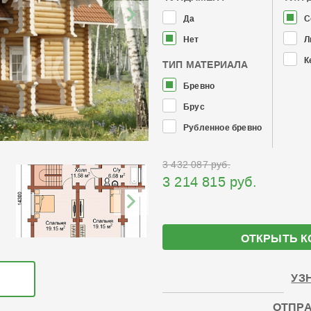
Да
С
Нет
Л
К
ТИП МАТЕРИАЛА
Бревно
Брус
Рубленное бревно
3 432 087 руб.
3 214 815 руб.
ОТКРЫТЬ К
УЗ
ОТПРА