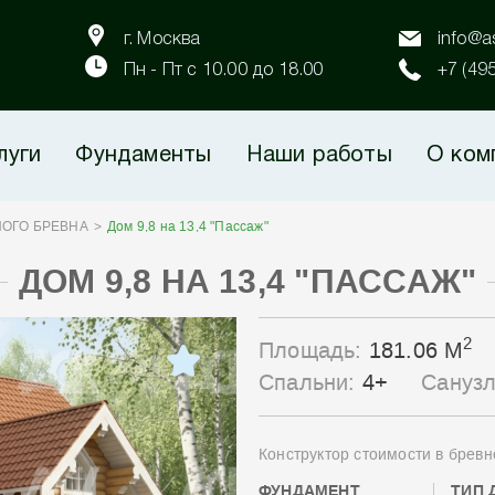
г. Москва
info@as
Пн - Пт с 10.00 до 18.00
+7 (49
луги
Фундаменты
Наши работы
О ком
ОГО БРЕВНА
Дом 9,8 на 13,4 "Пассаж"
ДОМ 9,8 НА 13,4 "ПАССАЖ"
2
Площадь:
181.06 М
Спальни:
4+
Сануз
Конструктор стоимости в бревн
ФУНДАМЕНТ
ТИП 