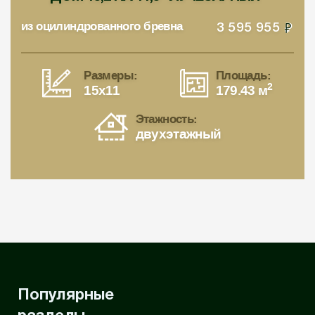
из оцилиндрованного бревна
3 595 955
Размеры:
Площадь:
2
15x11
179.43 м
Этажность:
двухэтажный
Популярные