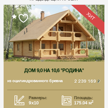
ХИТ
ДОМ 9,0 НА 10,6 "РОДИНА"
из оцилиндрованного бревна
2 239 169
Размеры:
Площадь:
2
9x10
175.04 м