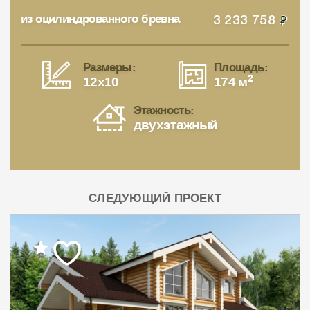
из оцилиндрованного бревна
3 233 758
Размеры:
Площадь:
2
12x10
174 м
Этажность:
двухэтажный
СЛЕДУЮЩИЙ ПРОЕКТ