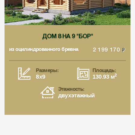
ДОМ 8 НА 9 "БОР"
из оцилиндрованного бревна
2 199 170
Размеры:
Площадь:
2
8x9
130.93 м
Этажность:
двухэтажный