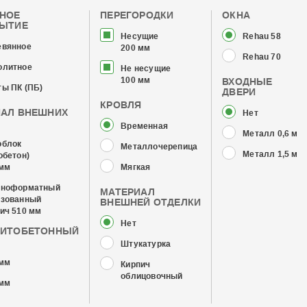
ЧНОЕ
ПЕРЕГОРОДКИ
ОКНА
РЫТИЕ
Несущие
Rehau 58
евянное
200 мм
Rehau 70
олитное
Не несущие
100 мм
ВХОДНЫЕ
ы ПК (ПБ)
ДВЕРИ
КРОВЛЯ
ИАЛ ВНЕШНИХ
Нет
Временная
Металл 0,6 мм
облок
Металлочерепица
Металл 1,5 мм
обетон)
 мм
Мягкая
пноформатный
МАТЕРИАЛ
изованный
ВНЕШНЕЙ ОТДЕЛКИ
ич 510 мм
Нет
ЗИТОБЕТОННЫЙ
Штукатурка
 мм
Кирпич
облицовочный
 мм