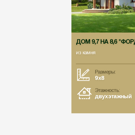
ДОМ 9,7 НА 8,6 "ФО
из камня
Размеры:
9x8
Этажность:
двухэтажный