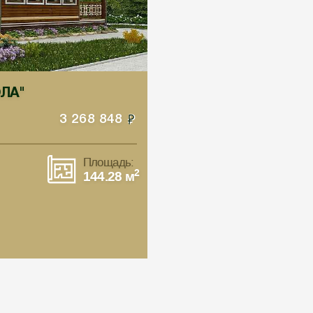
ОЛА"
3 268 848
Площадь:
2
144.28 м