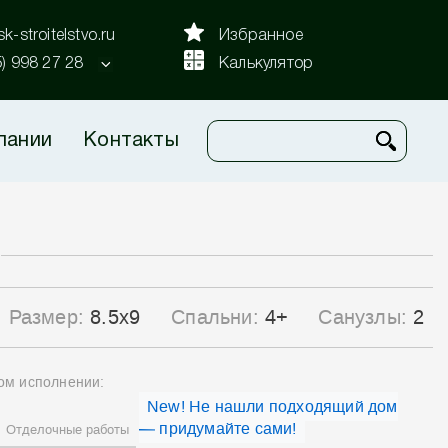
k-stroitelstvo.ru
Избранное
5) 998 27 28
Калькулятор
пании
Контакты
Размер:
8.5x9
Спальни:
4+
Санузлы:
2
ном исполнении:
New! Не нашли подходящий дом
— придумайте сами!
Отделочные работы