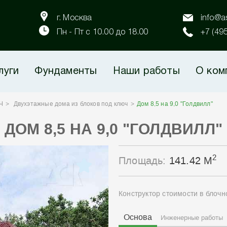
г. Москва
info@as
Пн - Пт с 10.00 до 18.00
+7 (49
луги
Фундаменты
Наши работы
О ком
Ч
Двухэтажные дома из блоков под ключ
Дом 8,5 на 9,0 "Голдвилл"
ДОМ 8,5 НА 9,0 "ГОЛДВИЛЛ"
2
Площадь:
141.42 М
Конструктор стоимости в блоч
Основа
Инженерные работы