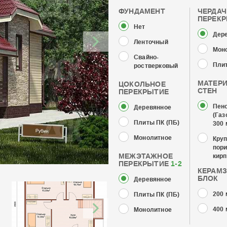
ФУНДАМЕНТ
ЧЕРДА
ПЕРЕК
Нет
Дер
Ленточный
Мон
Свайно-
Плит
ростверковый
МАТЕР
ЦОКОЛЬНОЕ
СТЕН
ПЕРЕКРЫТИЕ
Пен
Деревянное
(Газ
Плиты ПК (ПБ)
300
Монолитное
Кру
пор
МЕЖЭТАЖНОЕ
кирп
ПЕРЕКРЫТИЕ
1-2
КЕРАМ
БЛОК
Деревянное
200
Плиты ПК (ПБ)
400
Монолитное