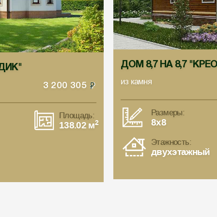
ДОМ 8,7 НА 8,7 "КРЕ
РДИК"
из камня
3 200 305
Размеры:
Площадь:
8x8
2
138.02 м
Этажность:
двухэтажный