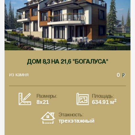
ДОМ 8,3 НА 21,6 "БОГАЛУСА"
из камня
0
Размеры:
Площадь:
2
8x21
634.91 м
Этажность:
трехэтажный