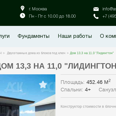
г. Москва
info@as
Пн - Пт с 10.00 до 18.00
+7 (49
луги
Фундаменты
Наши работы
О ком
Ч
Двухэтажные дома из блоков под ключ
Дом 13,3 на 11,0 "Лидингтон"
ОМ 13,3 НА 11,0 "ЛИДИНГТО
2
Площадь:
452.46 М
Спальни:
4+
Сануз
Конструктор стоимости в блоч