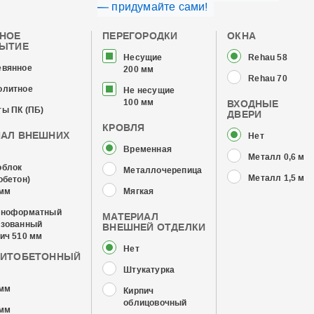
— придумайте сами!
ЧНОЕ
ПЕРЕГОРОДКИ
ОКНА
РЫТИЕ
Несущие
Rehau 58
евянное
200 мм
Rehau 70
олитное
Не несущие
100 мм
ВХОДНЫЕ
ы ПК (ПБ)
ДВЕРИ
КРОВЛЯ
ИАЛ ВНЕШНИХ
Нет
Временная
Металл 0,6 мм
облок
Металлочерепица
Металл 1,5 мм
обетон)
 мм
Мягкая
пноформатный
МАТЕРИАЛ
изованный
ВНЕШНЕЙ ОТДЕЛКИ
ич 510 мм
Нет
ЗИТОБЕТОННЫЙ
Штукатурка
 мм
Кирпич
облицовочный
 мм