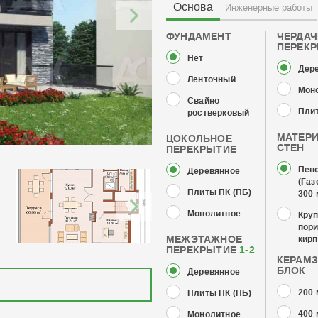
Основа
Инженерные работы
ФУНДАМЕНТ
ЧЕРДА
ПЕРЕК
Нет
Дер
Ленточный
Мон
Свайно-
Плит
ростверковый
МАТЕР
ЦОКОЛЬНОЕ
СТЕН
ПЕРЕКРЫТИЕ
Пен
Деревянное
(Газ
Плиты ПК (ПБ)
300
Монолитное
Кру
пор
МЕЖЭТАЖНОЕ
кирп
ПЕРЕКРЫТИЕ
1-2
КЕРАМ
БЛОК
Деревянное
200
Плиты ПК (ПБ)
400
Монолитное