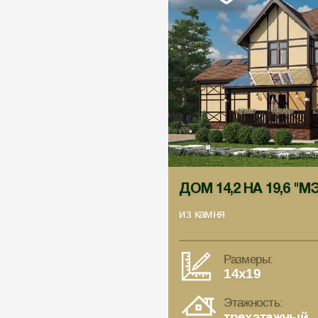
ДОМ 14,2 НА 19,6 "
из камня
Размеры:
14x19
Этажность:
трехэтажный