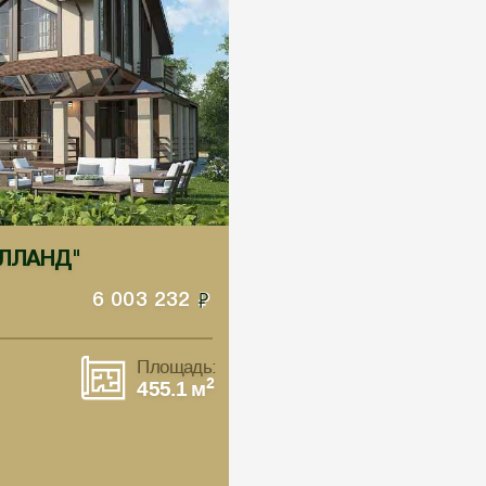
ХОЛЛАНД"
6 003 232
Площадь:
2
455.1 м