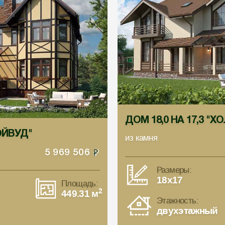
ДОМ 18,0 НА 17,3 "
МЭЙВУД"
из камня
5 969 506
Размеры:
18x17
Площадь:
2
449.31 м
Этажность:
двухэтажный