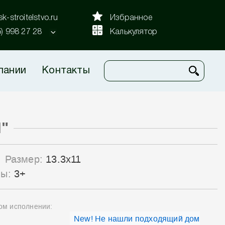
k-stroitelstvo.ru
Избранное
5) 998 27 28
Калькулятор
пании
Контакты
Н"
Размер:
13.3x11
лы:
3+
ном исполнении:
New! Не нашли подходящий дом