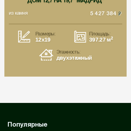
ДОМ 12,7 НА 19,7 "МАДРИД"
из камня
5 427 384
Размеры:
Площадь:
2
12x19
397.27 м
Этажность:
двухэтажный
Популярные