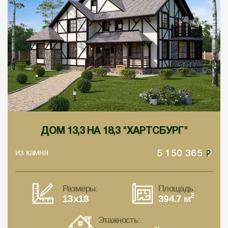
ДОМ 13,3 НА 18,3 "ХАРТСБУРГ"
из камня
5 150 365
Размеры:
Площадь:
2
13x18
394.7 м
Этажность: