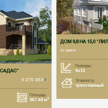
ДОМ 9,8 НА 15,0 "Л
из камня
Размеры:
9x15
ПАСАДАС"
Этажность:
5 270 353
трехэтажный
Площадь:
2
387.48 м