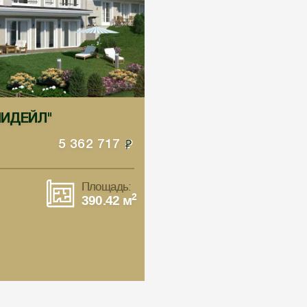
ИЛИДЕЙЛ"
5 362 717
Площадь:
2
390.42 м