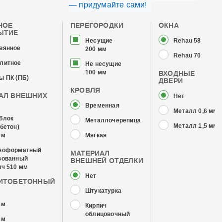
— придумайте сами!
НОЕ
ПЕРЕГОРОДКИ
ОКНА
ЫТИЕ
Несущие
Rehau 58
вянное
200 мм
Rehau 70
литное
Не несущие
100 мм
ВХОДНЫЕ
ы ПК (ПБ)
ДВЕРИ
КРОВЛЯ
АЛ ВНЕШНИХ
Нет
Временная
Металл 0,6 мм 
блок
Металлочерепица
Металл 1,5 мм 
бетон)
мм
Мягкая
ноформатный
МАТЕРИАЛ
зованный
ВНЕШНЕЙ ОТДЕЛКИ
ич 510 мм
Нет
ИТОБЕТОННЫЙ
Штукатурка
мм
Кирпич
облицовочный
мм