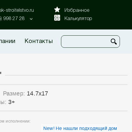
k-stroitelstvo.ru
Избранное
5) 998 27 28
Калькулятор
пании
Контакты
"
Размер:
14.7x17
лы:
3+
ном исполнении:
New! Не нашли подходящий дом