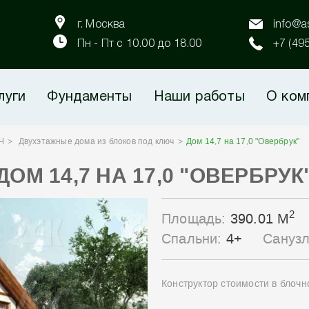
г. Москва
info@as
Пн - Пт с 10.00 до 18.00
+7 (49
луги
Фундаменты
Наши работы
О ком
Ч
Двухэтажные дома из блоков под ключ
Дом 14,7 на 17,0 "Овербрук"
ДОМ 14,7 НА 17,0 "ОВЕРБРУК
2
Площадь:
390.01 М
Спальни:
4+
Сануз
Конструктор стоимости в блоч