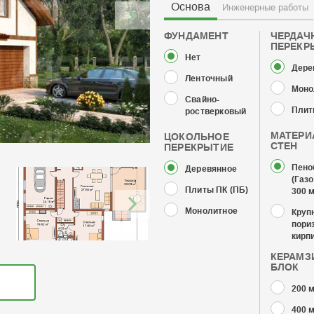
Основа
Инженерные работы
ФУНДАМЕНТ
ЧЕРДАЧ
ПЕРЕКР
Нет
Дере
Ленточный
Моно
Свайно-
Плит
ростверковый
МАТЕРИ
ЦОКОЛЬНОЕ
СТЕН
ПЕРЕКРЫТИЕ
Пено
Деревянное
(Газо
Плиты ПК (ПБ)
300 
Монолитное
Круп
пори
кирп
КЕРАМЗ
БЛОК
200 
400 