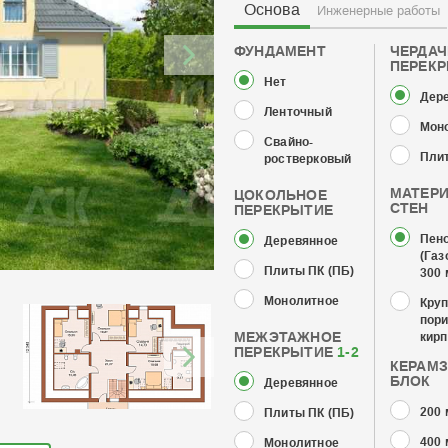
Основа
Инженерные работы
ФУНДАМЕНТ
ЧЕРДА
ПЕРЕК
Нет
Дер
Ленточный
Мон
Свайно-
Плит
ростверковый
МАТЕР
ЦОКОЛЬНОЕ
СТЕН
ПЕРЕКРЫТИЕ
Пен
Деревянное
(Газ
Плиты ПК (ПБ)
300
Монолитное
Кру
пор
МЕЖЭТАЖНОЕ
кирп
ПЕРЕКРЫТИЕ
1-2
КЕРАМ
БЛОК
Деревянное
200
Плиты ПК (ПБ)
400
Монолитное