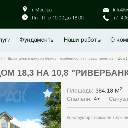
г. Москва
info@as
Пн - Пт с 10.00 до 18.00
+7 (49
луги
Фундаменты
Наши работы
О ком
Ч
Двухэтажные дома из блоков – особенности типовых проектов
Дом 1
ОМ 18,3 НА 10,8 "РИВЕРБАН
2
Площадь:
384.18 М
Спальни:
4+
Сануз
Конструктор стоимости в блоч