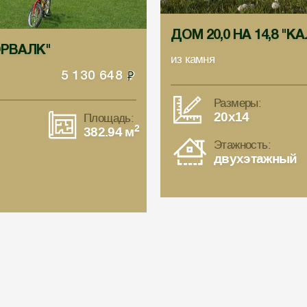
ДОМ 20,0 НА 14,8 "К
НОРВАЛК"
из камня
5 130 648
Размеры:
20x14
Площадь:
2
382.94 м
Этажность:
двухэтажный