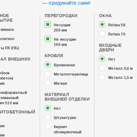
— придумайте сами!
ЧНОЕ
ПЕРЕГОРОДКИ
ОКНА
РЫТИЕ
Несущие
Rehau 58
евянное
200 мм
Rehau 70
олитное
Не несущие
100 мм
ВХОДНЫЕ
ы ПК (ПБ)
ДВЕРИ
КРОВЛЯ
ИАЛ ВНЕШНИХ
Нет
Временная
Металл 0,6 мм
облок
Металлочерепица
Металл 1,5 мм
обетон)
 мм
Мягкая
пноформатный
МАТЕРИАЛ
изованный
ВНЕШНЕЙ ОТДЕЛКИ
ич 510 мм
Нет
ЗИТОБЕТОННЫЙ
Штукатурка
 мм
Кирпич
облицовочный
 мм