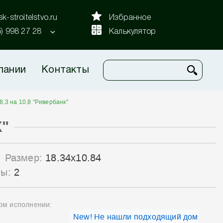
k-stroitelstvo.ru
Избранное
5) 998 27 28
Калькулятор
пании
Контакты
8,3 на 10,8 "Ривербанк"
К"
Размер:
18.34x10.84
лы:
2
ном исполнении:
New! Не нашли подходящий дом