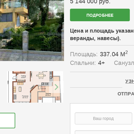
5 144 000 руб.
ПОДРОБНЕЕ
Цена и площадь указан
веранды, навесы).
2
Площадь:
337.04 М
Спальни:
4+
Сануз
УЗ
ОТПРА