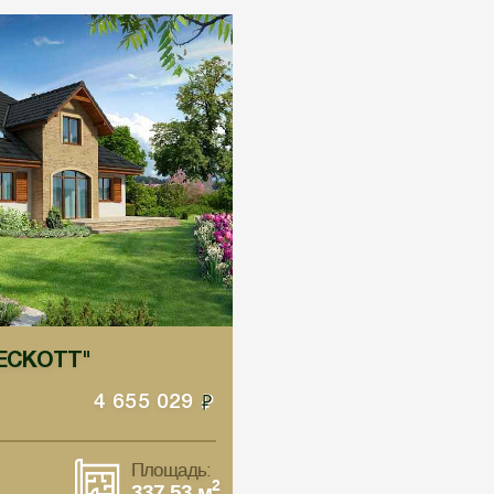
РЕСКОТТ"
4 655 029
Площадь:
2
337.53 м