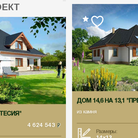
ОЕКТ
ДОМ 14,6 НА 13,1 "П
из камня
РТЕСИЯ"
4 624 543
Размеры:
14x13