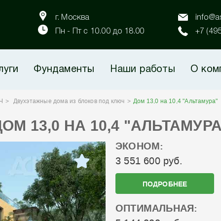
г. Москва
info@as
Пн - Пт с 10.00 до 18.00
+7 (49
луги
Фундаменты
Наши работы
О ком
Ч
Двухэтажные дома из блоков под ключ
Дом 13,0 на 10,4 "Альтамура"
ДОМ 13,0 НА 10,4 "АЛЬТАМУРА
ЭКОНОМ:
3 551 600 руб.
ПОДРОБНЕЕ
ОПТИМАЛЬНАЯ: