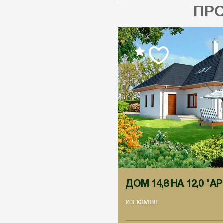
ПР
ДОМ 14,8 НА 12,0 "А
из камня