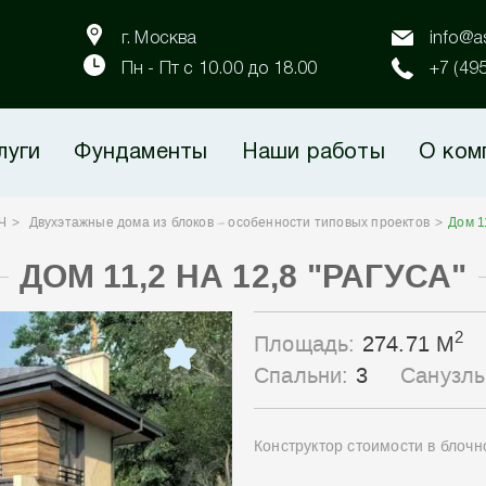
г. Москва
info@as
Пн - Пт с 10.00 до 18.00
+7 (49
луги
Фундаменты
Наши работы
О ком
Ч
Двухэтажные дома из блоков – особенности типовых проектов
Дом 1
ДОМ 11,2 НА 12,8 "РАГУСА"
2
Площадь:
274.71 М
Спальни:
3
Санузл
Конструктор стоимости в блоч