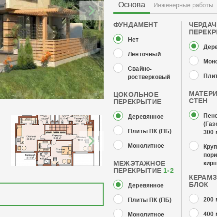
Основа
Инженерные работы
ФУНДАМЕНТ
ЧЕРДА
ПЕРЕК
Нет
Дер
Ленточный
Мон
Свайно-
Плит
ростверковый
МАТЕР
ЦОКОЛЬНОЕ
СТЕН
ПЕРЕКРЫТИЕ
Пен
Деревянное
(Газ
Плиты ПК (ПБ)
300
Монолитное
Кру
пор
МЕЖЭТАЖНОЕ
кирп
ПЕРЕКРЫТИЕ
1-2
КЕРАМ
БЛОК
Деревянное
200
Плиты ПК (ПБ)
400
Монолитное