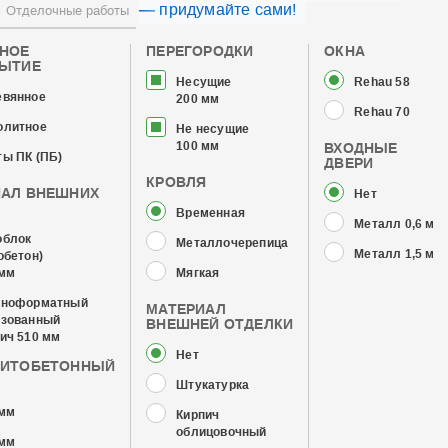
— придумайте сами!
Отделочные работы
ЧНОЕ
ПЕРЕГОРОДКИ
ОКНА
РЫТИЕ
Несущие
Rehau 58
евянное
200 мм
Rehau 70
олитное
Не несущие
100 мм
ВХОДНЫЕ
ы ПК (ПБ)
ДВЕРИ
КРОВЛЯ
ИАЛ ВНЕШНИХ
Нет
Временная
Металл 0,6 мм
облок
Металлочерепица
Металл 1,5 мм
обетон)
 мм
Мягкая
пноформатный
МАТЕРИАЛ
изованный
ВНЕШНЕЙ ОТДЕЛКИ
ич 510 мм
Нет
ЗИТОБЕТОННЫЙ
Штукатурка
 мм
Кирпич
облицовочный
 мм