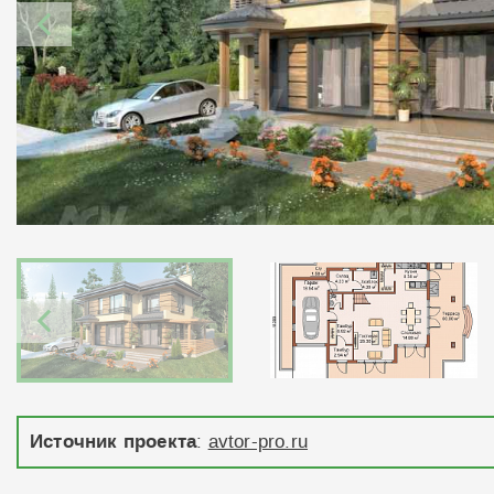
Источник проекта
:
avtor-pro.ru