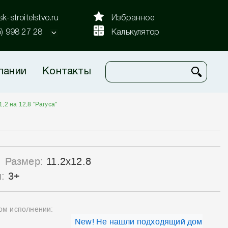
k-stroitelstvo.ru
Избранное
5) 998 27 28
Калькулятор
пании
Контакты
1,2 на 12,8 "Рагуса"
Размер:
11.2x12.8
ы:
3+
ном исполнении:
New! Не нашли подходящий дом