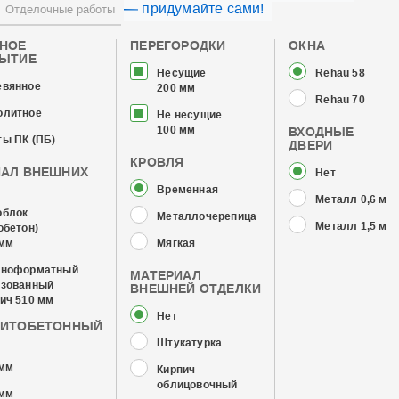
— придумайте сами!
Отделочные работы
ЧНОЕ
ПЕРЕГОРОДКИ
ОКНА
РЫТИЕ
Несущие
Rehau 58
евянное
200 мм
Rehau 70
олитное
Не несущие
100 мм
ВХОДНЫЕ
ы ПК (ПБ)
ДВЕРИ
КРОВЛЯ
ИАЛ ВНЕШНИХ
Нет
Временная
Металл 0,6 мм
облок
Металлочерепица
Металл 1,5 мм
обетон)
 мм
Мягкая
пноформатный
МАТЕРИАЛ
изованный
ВНЕШНЕЙ ОТДЕЛКИ
ич 510 мм
Нет
ЗИТОБЕТОННЫЙ
Штукатурка
 мм
Кирпич
облицовочный
 мм