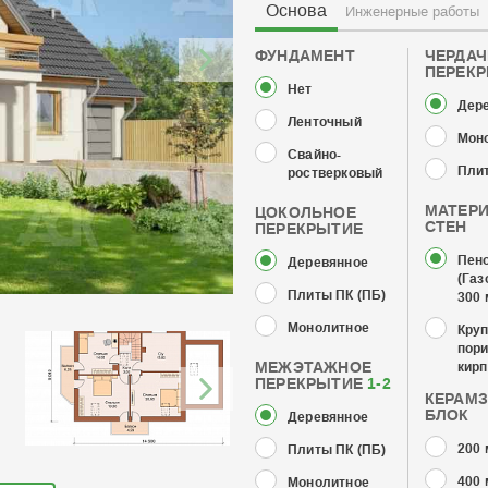
Основа
Инженерные работы
ФУНДАМЕНТ
ЧЕРДА
ПЕРЕК
Нет
Дер
Ленточный
Мон
Свайно-
Плит
ростверковый
МАТЕР
ЦОКОЛЬНОЕ
СТЕН
ПЕРЕКРЫТИЕ
Пен
Деревянное
(Газ
Плиты ПК (ПБ)
300
Монолитное
Кру
пор
МЕЖЭТАЖНОЕ
кирп
ПЕРЕКРЫТИЕ
1-2
КЕРАМ
БЛОК
Деревянное
200
Плиты ПК (ПБ)
400
Монолитное