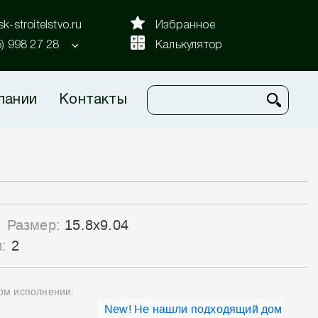
k-stroitelstvo.ru
Избранное
5) 998 27 28
Калькулятор
пании
Контакты
Размер:
15.8x9.04
ы:
2
ном исполнении:
New! Не нашли подходящий дом