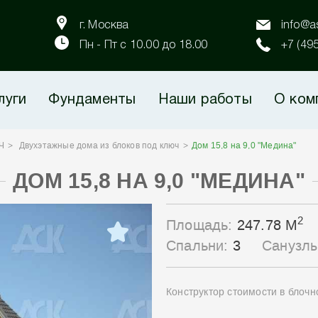
г. Москва
info@as
Пн - Пт с 10.00 до 18.00
+7 (49
луги
Фундаменты
Наши работы
О ком
Ч
Двухэтажные дома из блоков под ключ
Дом 15,8 на 9,0 "Медина"
ДОМ 15,8 НА 9,0 "МЕДИНА"
2
Площадь:
247.78 М
Спальни:
3
Санузл
Конструктор стоимости в блоч