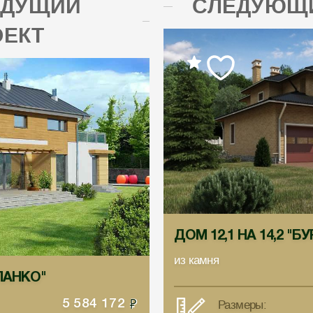
ЫДУЩИЙ
СЛЕДУЮЩИ
ОЕКТ
ДОМ 12,1 НА 14,2 "Б
из камня
ЕЛАНКО"
Размеры:
5 584 172