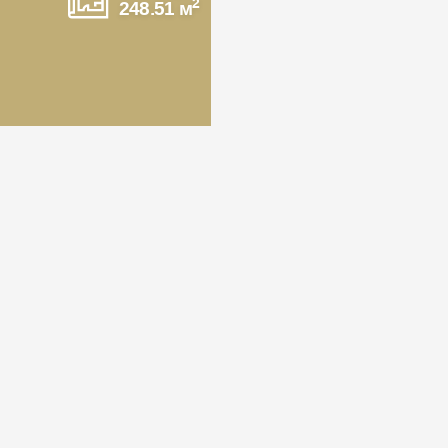
2
248.51 м