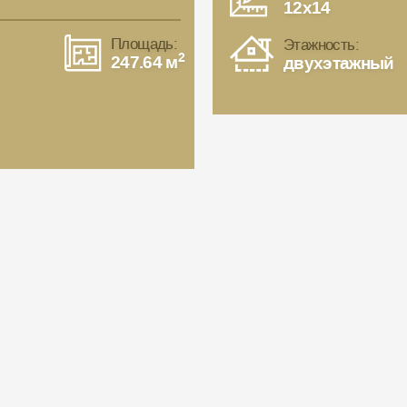
12x14
Площадь:
Этажность:
2
247.64 м
двухэтажный