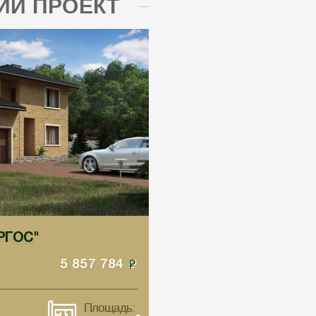
Й ПРОЕКТ
УРГОС"
5 857 784
Площадь: