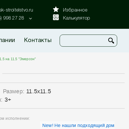
k-stroitelstvo.ru
Избранное
5) 998 27 28
Калькулятор
пании
Контакты
1,5 на 11,5 "Эмерсон"
Размер:
11.5x11.5
ы:
3+
ном исполнении:
New! Не нашли подходящий дом