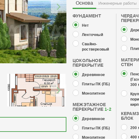
Основа
Инженерные работы
ФУНДАМЕНТ
ЧЕРДА
ПЕРЕК
Нет
Дер
Ленточный
Мон
Свайно-
Плит
ростверковый
МАТЕР
ЦОКОЛЬНОЕ
СТЕН
ПЕРЕКРЫТИЕ
Пен
Деревянное
(Газ
Плиты ПК (ПБ)
300
Монолитное
Кру
пор
МЕЖЭТАЖНОЕ
кирп
ПЕРЕКРЫТИЕ
1-2
КЕРАМ
БЛОК
Деревянное
200
Плиты ПК (ПБ)
400
Монолитное