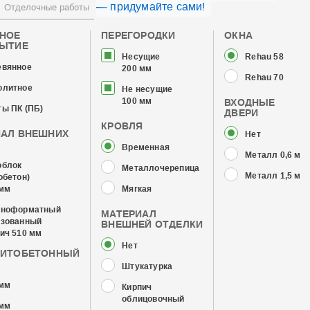
— придумайте сами!
Отделочные работы
ЧНОЕ
ПЕРЕГОРОДКИ
ОКНА
РЫТИЕ
Несущие
Rehau 58
евянное
200 мм
Rehau 70
олитное
Не несущие
100 мм
ВХОДНЫЕ
ы ПК (ПБ)
ДВЕРИ
КРОВЛЯ
ИАЛ ВНЕШНИХ
Нет
Временная
Металл 0,6 мм
облок
Металлочерепица
Металл 1,5 мм
обетон)
 мм
Мягкая
пноформатный
МАТЕРИАЛ
изованный
ВНЕШНЕЙ ОТДЕЛКИ
ич 510 мм
Нет
ЗИТОБЕТОННЫЙ
Штукатурка
 мм
Кирпич
облицовочный
 мм