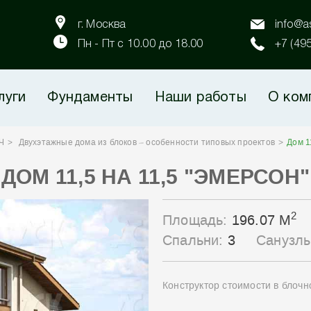
г. Москва
info@as
Пн - Пт с 10.00 до 18.00
+7 (49
луги
Фундаменты
Наши работы
О ком
Ч
Двухэтажные дома из блоков – особенности типовых проектов
Дом 1
ДОМ 11,5 НА 11,5 "ЭМЕРСОН"
2
Площадь:
196.07 М
Спальни:
3
Санузл
Конструктор стоимости в блоч