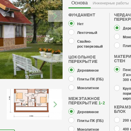
Основа
Инженерные работы
ФУНДАМЕНТ
ЧЕРДА
ПЕРЕК
Нет
Дер
Ленточный
Мон
Свайно-
Плит
ростверковый
МАТЕР
ЦОКОЛЬНОЕ
СТЕН
ПЕРЕКРЫТИЕ
Пен
Деревянное
(Газ
Плиты ПК (ПБ)
300
Монолитное
Кру
пор
МЕЖЭТАЖНОЕ
кирп
ПЕРЕКРЫТИЕ
1-2
КЕРАМ
БЛОК
Деревянное
200
Плиты ПК (ПБ)
400
Монолитное