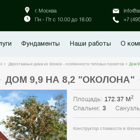
г. Москва
info@as
Пн - Пт с 10.00 до 18.00
+7 (49
луги
Фундаменты
Наши работы
О ком
Ч
Двухэтажные дома из блоков – особенности типовых проектов
Дом 9
ДОМ 9,9 НА 8,2 "ОКОЛОНА"
2
Площадь:
172.37 М
Спальни:
3
Санузл
Конструктор стоимости в блоч