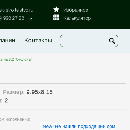
k-stroitelstvo.ru
Избранное
5) 998 27 28
Калькулятор
пании
Контакты
,9 на 8,2 "Околона"
Размер:
9.95x8.15
ы:
2
ном исполнении:
New! Не нашли подходящий дом