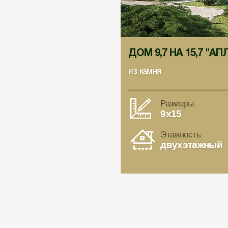
ДОМ 9,7 НА 15,7 "АП
из камня
Размеры:
9x15
Этажность:
двухэтажный