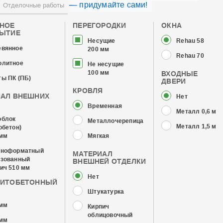
— придумайте сами!
Отделочные работы
ЧНОЕ
ПЕРЕГОРОДКИ
ОКНА
РЫТИЕ
Несущие
Rehau 58
евянное
200 мм
Rehau 70
олитное
Не несущие
100 мм
ВХОДНЫЕ
ы ПК (ПБ)
ДВЕРИ
КРОВЛЯ
ИАЛ ВНЕШНИХ
Нет
Временная
Металл 0,6 мм
облок
Металлочерепица
Металл 1,5 мм
обетон)
 мм
Мягкая
пноформатный
МАТЕРИАЛ
изованный
ВНЕШНЕЙ ОТДЕЛКИ
ич 510 мм
Нет
ЗИТОБЕТОННЫЙ
Штукатурка
 мм
Кирпич
облицовочный
 мм