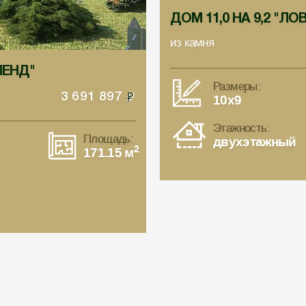
ДОМ 11,0 НА 9,2 "ЛО
из камня
ЛЕНД"
Размеры:
10x9
3 691 897
Этажность:
Площадь:
двухэтажный
2
171.15 м