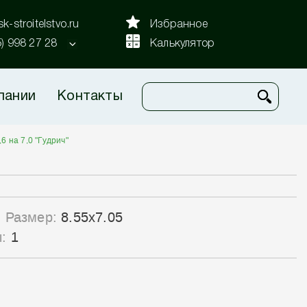
k-stroitelstvo.ru
Избранное
5) 998 27 28
Калькулятор
пании
Контакты
,6 на 7,0 "Гудрич"
Размер:
8.55x7.05
ы:
1