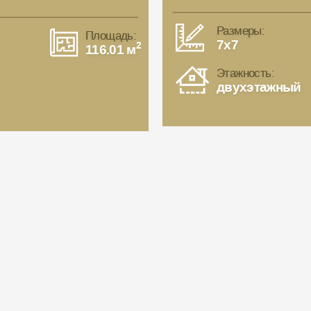
Размеры:
Площадь:
7x7
2
116.01 м
Этажность:
двухэтажный