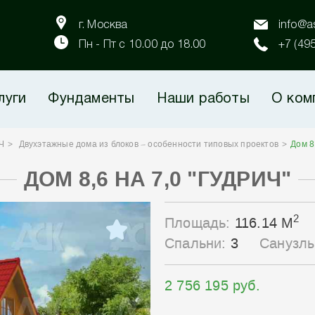
г. Москва
info@as
Пн - Пт с 10.00 до 18.00
+7 (49
луги
Фундаменты
Наши работы
О ком
Ч
Двухэтажные дома из блоков – особенности типовых проектов
Дом 8
ДОМ 8,6 НА 7,0 "ГУДРИЧ"
2
Площадь:
116.14 М
Спальни:
3
Санузл
2 756 195 руб.