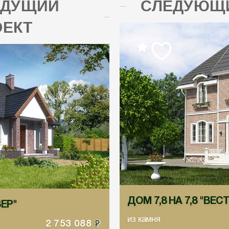
ЫДУЩИЙ
СЛЕДУЮЩИ
ОЕКТ
ДОМ 7,8 НА 7,8 "ВЕ
ВЕР"
из камня
2 753 088