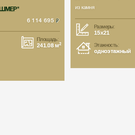
из камня
РАШМЕР"
6 114 695
Размеры:
15x21
Площадь:
2
241.08 м
Этажность:
одноэтажный