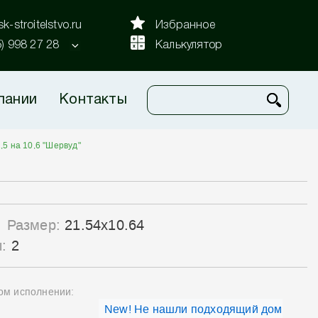
k-stroitelstvo.ru
Избранное
5) 998 27 28
Калькулятор
пании
Контакты
,5 на 10,6 "Шервуд"
Размер:
21.54x10.64
ы:
2
ном исполнении:
New! Не нашли подходящий дом