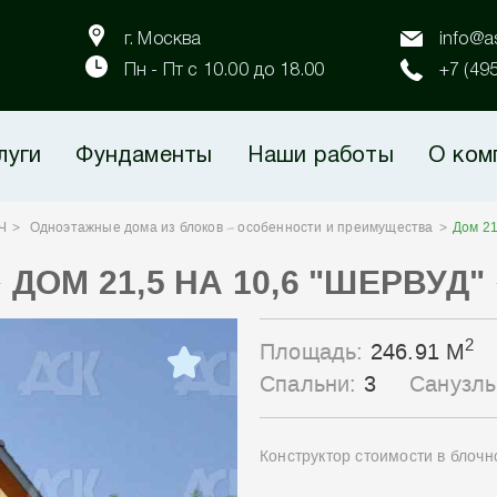
г. Москва
info@as
Пн - Пт с 10.00 до 18.00
+7 (49
луги
Фундаменты
Наши работы
О ком
Ч
Одноэтажные дома из блоков – особенности и преимущества
Дом 21
ДОМ 21,5 НА 10,6 "ШЕРВУД"
2
Площадь:
246.91 М
Спальни:
3
Санузл
Конструктор стоимости в блоч