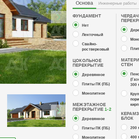
Основа
Инженерные работы
ФУНДАМЕНТ
ЧЕРДА
ПЕРЕК
Нет
Дер
Ленточный
Мон
Свайно-
Плит
ростверковый
МАТЕР
ЦОКОЛЬНОЕ
СТЕН
ПЕРЕКРЫТИЕ
Пен
Деревянное
(Газ
Плиты ПК (ПБ)
300
Монолитное
Кру
пор
МЕЖЭТАЖНОЕ
кирп
ПЕРЕКРЫТИЕ
1-2
КЕРАМ
БЛОК
Деревянное
200
Плиты ПК (ПБ)
400
Монолитное