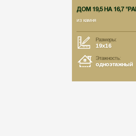
ДОМ 19,5 НА 16,7 "
из камня
Размеры:
19x16
Этажность:
одноэтажный