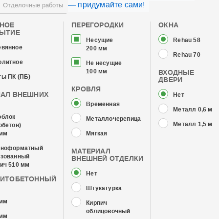
— придумайте сами!
Отделочные работы
ЧНОЕ
ПЕРЕГОРОДКИ
ОКНА
РЫТИЕ
Несущие
Rehau 58
евянное
200 мм
Rehau 70
олитное
Не несущие
100 мм
ВХОДНЫЕ
ы ПК (ПБ)
ДВЕРИ
КРОВЛЯ
ИАЛ ВНЕШНИХ
Нет
Временная
Металл 0,6 мм
облок
Металлочерепица
Металл 1,5 мм
обетон)
 мм
Мягкая
пноформатный
МАТЕРИАЛ
изованный
ВНЕШНЕЙ ОТДЕЛКИ
ич 510 мм
Нет
ЗИТОБЕТОННЫЙ
Штукатурка
 мм
Кирпич
облицовочный
 мм