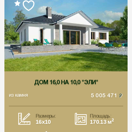
ДОМ 16,0 НА 10,0 "ЭЛИ"
из камня
5 005 471
Размеры:
Площадь:
2
16x10
170.13 м