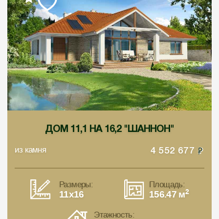
ДОМ 11,1 НА 16,2 "ШАННОН"
из камня
4 552 677
Размеры:
Площадь:
2
11x16
156.47 м
Этажность: