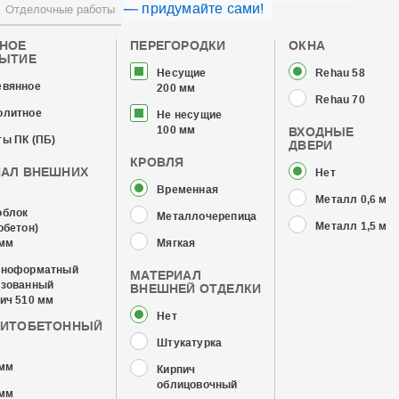
— придумайте сами!
Отделочные работы
ЧНОЕ
ПЕРЕГОРОДКИ
ОКНА
РЫТИЕ
Несущие
Rehau 58
евянное
200 мм
Rehau 70
олитное
Не несущие
100 мм
ВХОДНЫЕ
ы ПК (ПБ)
ДВЕРИ
КРОВЛЯ
ИАЛ ВНЕШНИХ
Нет
Временная
Металл 0,6 мм
облок
Металлочерепица
Металл 1,5 мм
обетон)
 мм
Мягкая
пноформатный
МАТЕРИАЛ
изованный
ВНЕШНЕЙ ОТДЕЛКИ
ич 510 мм
Нет
ЗИТОБЕТОННЫЙ
Штукатурка
 мм
Кирпич
облицовочный
 мм