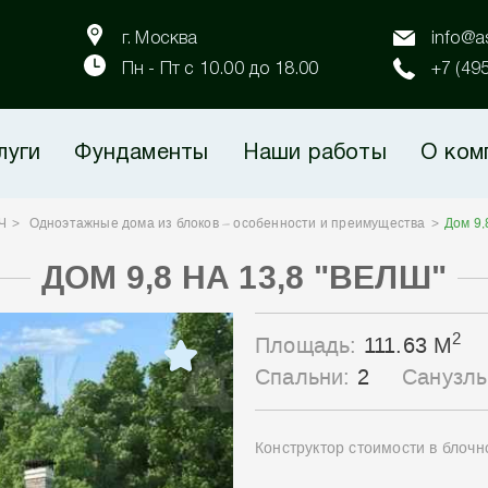
г. Москва
info@as
Пн - Пт с 10.00 до 18.00
+7 (49
луги
Фундаменты
Наши работы
О ком
Ч
Одноэтажные дома из блоков – особенности и преимущества
Дом 9,
ДОМ 9,8 НА 13,8 "ВЕЛШ"
2
Площадь:
111.63 М
Спальни:
2
Санузл
Конструктор стоимости в блоч