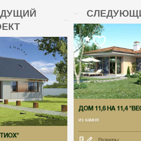
ЫДУЩИЙ
СЛЕДУЮЩИ
ОЕКТ
ДОМ 11,6 НА 11,4 "
из камня
НТИОХ"
Размеры: