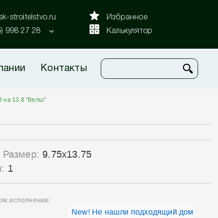
k-stroitelstvo.ru
Избранное
5) 998 27 28
Калькулятор
пании
Контакты
8 на 13,8 "Велш"
Размер:
9.75x13.75
ы:
1
ном исполнении:
New! Не нашли подходящий дом