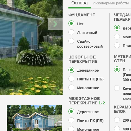
Основа
Инженерные работы
ФУНДАМЕНТ
ЧЕРДА
ПЕРЕК
Нет
Дер
Ленточный
Мон
Свайно-
Плит
ростверковый
МАТЕР
ЦОКОЛЬНОЕ
СТЕН
ПЕРЕКРЫТИЕ
Пен
Деревянное
(Газ
Плиты ПК (ПБ)
300
Монолитное
Кру
пор
МЕЖЭТАЖНОЕ
кирп
ПЕРЕКРЫТИЕ
1-2
КЕРАМ
БЛОК
Деревянное
200
Плиты ПК (ПБ)
400
Монолитное