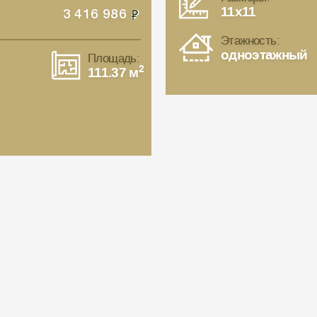
11x11
3 416 986
Этажность:
одноэтажный
Площадь:
2
111.37 м