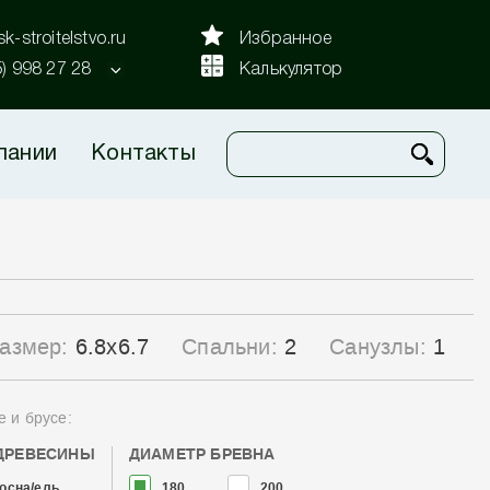
k-stroitelstvo.ru
Избранное
5) 998 27 28
Калькулятор
пании
Контакты
азмер:
6.8x6.7
Спальни:
2
Санузлы:
1
е и брусе:
ДРЕВЕСИНЫ
ДИАМЕТР БРЕВНА
осна/ель
180
200