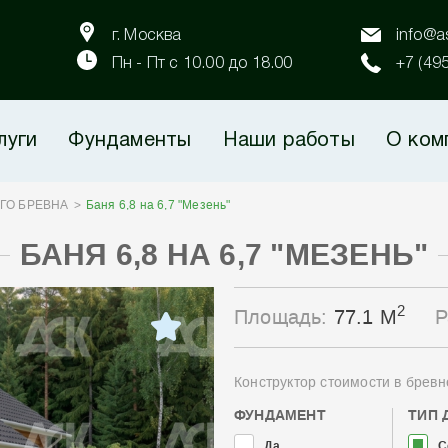
г. Москва
info@as
Пн - Пт с 10.00 до 18.00
+7 (49
луги
Фундаменты
Наши работы
О ком
ГО БРЕВНА
Баня 6,8 на 6,7 "Мезень"
БАНЯ 6,8 НА 6,7 "МЕЗЕНЬ"
2
Площадь:
77.1 М
Р
Конструктор стоимости в бревн
ФУНДАМЕНТ
ТИП 
Да
С