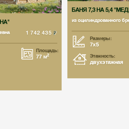
БАНЯ 7,3 НА 5,4 "М
из оцилиндрованного бр
СНА"
евна
1 742 435
Размеры:
7x5
Площадь:
2
Этажность:
77 м
двухэтажная