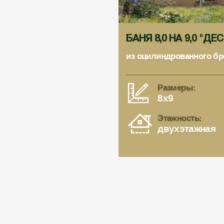
БАНЯ 8,0 НА 9,0 "ДЕ
из оцилиндрованного бр
Размеры:
8x9
Этажность:
двухэтажная