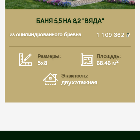
БАНЯ 5,5 НА 8,2 "ВЯДА"
из оцилиндрованного бревна
1 109 362
Размеры:
Площадь:
2
5x8
68.46 м
Этажность:
двухэтажная