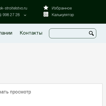
k-stroitelstvo.ru
Избранное
5) 998 27 28
Калькулятор
пании
Контакты
вать просмотр