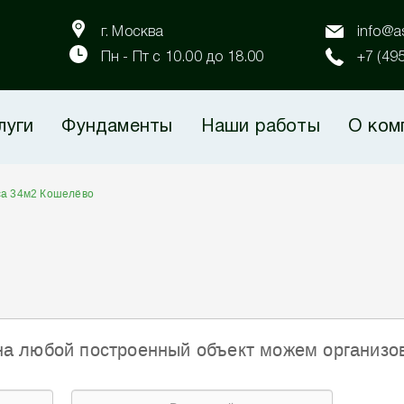
г. Москва
info@as
Пн - Пт с 10.00 до 18.00
+7 (49
луги
Фундаменты
Наши работы
О ком
са 34м2 Кошелёво
на любой построенный объект можем организо