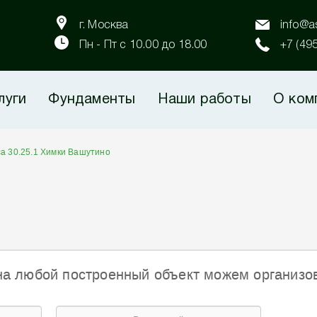
г. Москва
info@as
Пн - Пт с 10.00 до 18.00
+7 (49
луги
Фундаменты
Наши работы
О ком
са 30.25.1 Химки Вашутино
на любой построенный объект можем организо