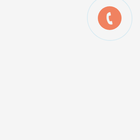
лькуляторы:
ькулятор теплопотерь дома