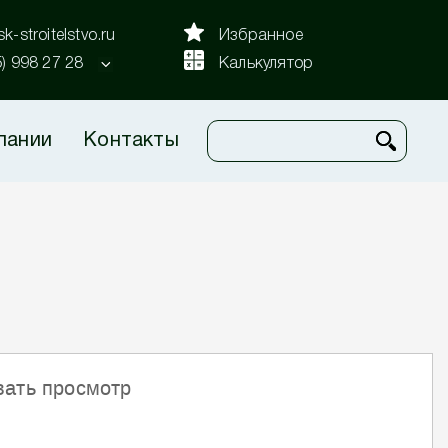
k-stroitelstvo.ru
Избранное
5) 998 27 28
Калькулятор
пании
Контакты
вать просмотр