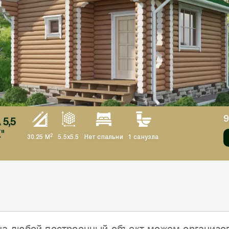
9
 5,5
"
2
30.25 М
5.5x5.5
Нет спальни
1 санузла