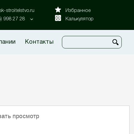
k-stroitelstvo.ru
Избранное
5) 998 27 28
Калькулятор
пании
Контакты
вать просмотр