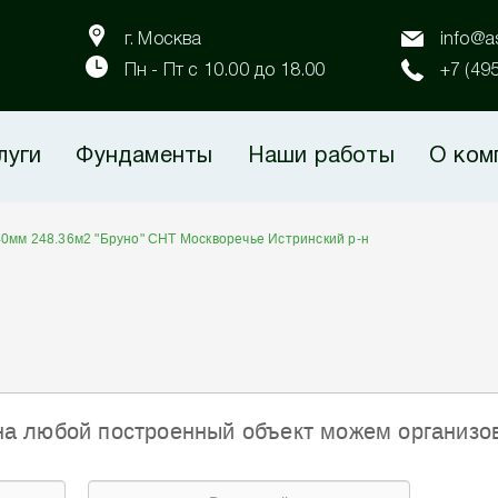
г. Москва
info@as
Пн - Пт с 10.00 до 18.00
+7 (49
луги
Фундаменты
Наши работы
О ком
0мм 248.36м2 "Бруно" СНТ Москворечье Истринский р-н
на любой построенный объект можем организо