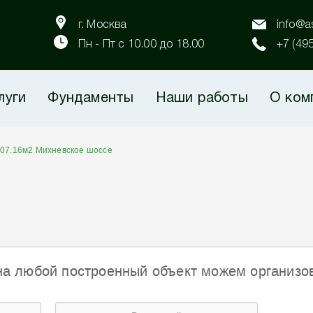
г. Москва
info@as
Пн - Пт с 10.00 до 18.00
+7 (49
луги
Фундаменты
Наши работы
О ком
107.16м2 Михневское шоссе
на любой построенный объект можем организо