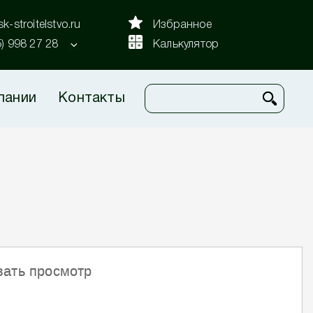
k-stroitelstvo.ru
Избранное
5) 998 27 28
Калькулятор
пании
Контакты
вать просмотр