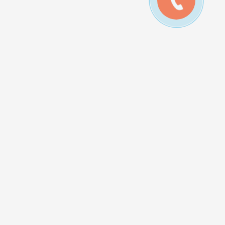
лькуляторы:
ькулятор теплопотерь дома