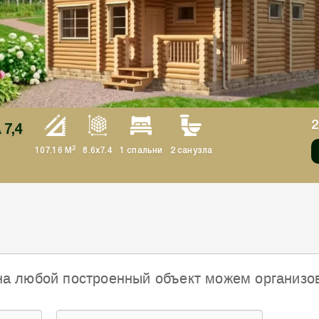
2
 7,4
2
107.16 М
8.6x7.4
1 спальни
2 санузла
на любой построенный объект можем организо