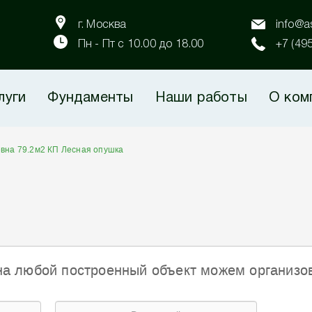
г. Москва
info@as
Пн - Пт с 10.00 до 18.00
+7 (49
луги
Фундаменты
Наши работы
О ком
евна 79.2м2 КП Лесная опушка
на любой построенный объект можем организо