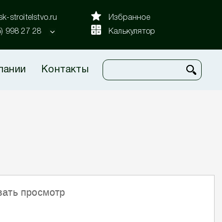
k-stroitelstvo.ru
Избранное
5) 998 27 28
Калькулятор
пании
Контакты
вать просмотр