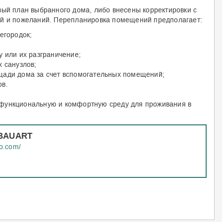
вый план выбранного дома, либо внесены корректировки с
учетом всех Ваших требований и пожеланий. Перепланировка помещений предполагает:
егородок;
 или их разграничение;
 санузлов;
ади дома за счет вспомогательных помещений;
ов.
функциональную и комфортную среду для проживания в
 BAUART
io.com/