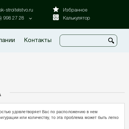
k-stroitelstvo.ru
Избранное
5) 998 27 28
Калькулятор
пании
Контакты
А
остью удовлетворяет Вас по расположению в нем
игурации или количеству, то эта проблема может быть легко