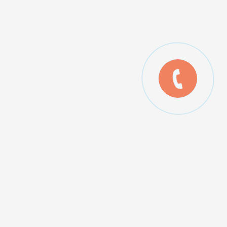
лькуляторы:
ькулятор теплопотерь дома