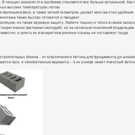
 В текущих реалиях эта проблема становится все больше актуальной. Как 
ьных высоких температурах летом.
ри маленьком весе, а также четкой геометрии, делает монтаж стен удобным
монтажа также быстро готовится и твердеет.
изоляцию, но также звуковую защиту. Любите тишину и тепло в своем загор
теоретически (материал молодой), но на несколько поколений владельцев е
еместно, и купить их в конкретном регионе страны не составляет труда.
строительных блоков – от классического бетона для фундамента до шлако
чаются газо- и пенобетонные варианты – в их основе лежит ячеистый бетон