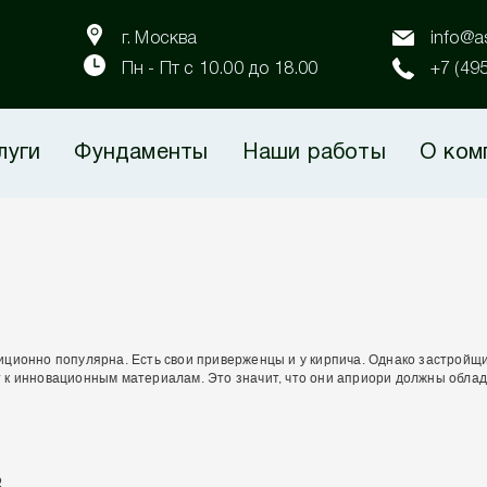
г. Москва
info@as
Пн - Пт с 10.00 до 18.00
+7 (49
луги
Фундаменты
Наши работы
О ком
ционно популярна. Есть свои приверженцы и у кирпича. Однако застройщи
 к инновационным материалам. Это значит, что они априори должны обла
в