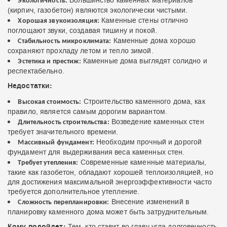
Большинство каменных материалов
Экологичность:
(кирпич, газобетон) являются экологически чистыми.
Каменные стены отлично
Хорошая звукоизоляция:
поглощают звуки, создавая тишину и покой.
Каменные дома хорошо
Стабильность микроклимата:
сохраняют прохладу летом и тепло зимой.
Каменные дома выглядят солидно и
Эстетика и престиж:
респектабельно.
Недостатки:
Строительство каменного дома, как
Высокая стоимость:
правило, является самым дорогим вариантом.
Возведение каменных стен
Длительность строительства:
требует значительного времени.
Необходим прочный и дорогой
Массивный фундамент:
фундамент для выдерживания веса каменных стен.
Современные каменные материалы,
Требует утепления:
такие как газобетон, обладают хорошей теплоизоляцией, но
для достижения максимальной энергоэффективности часто
требуется дополнительное утепление.
Внесение изменений в
Сложность перепланировки:
планировку каменного дома может быть затруднительным.
Кому подойдет:
Тем, кто ставит во главу угла долговечность,